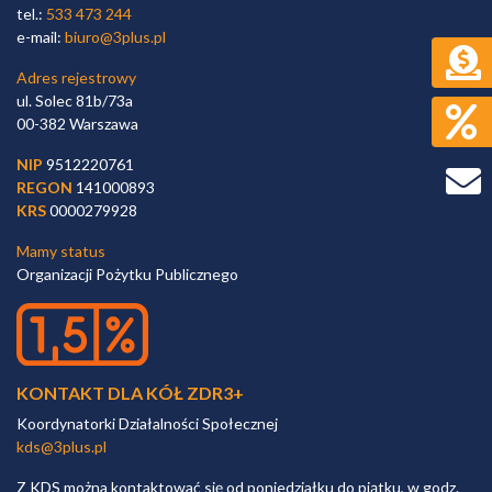
tel.:
533 473 244
e-mail:
biuro@3plus.pl
Adres rejestrowy
ul. Solec 81b/73a
00-382 Warszawa
NIP
9512220761
REGON
141000893
KRS
0000279928
Mamy status
Organizacji Pożytku Publicznego
KONTAKT DLA KÓŁ ZDR3+
Koordynatorki Działalności Społecznej
kds@3plus.pl
Z KDS można kontaktować się od poniedziałku do piątku, w godz.