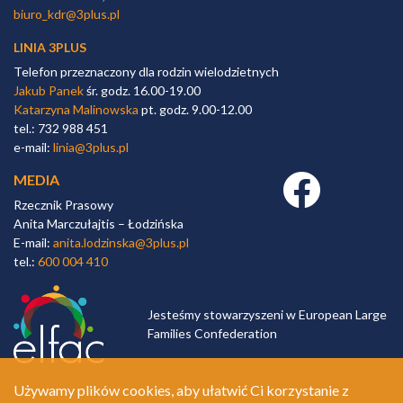
biuro_kdr@3plus.pl
LINIA 3PLUS
Telefon przeznaczony dla rodzin wielodzietnych
Jakub Panek
śr. godz. 16.00-19.00
Katarzyna Malinowska
pt. godz. 9.00-12.00
tel.: 732 988 451
e-mail:
linia@3plus.pl
MEDIA
Facebook link
Rzecznik Prasowy
Anita Marczułajtis – Łodzińska
E-mail:
anita.lodzinska@3plus.pl
tel.:
600 004 410
Jesteśmy stowarzyszeni w European Large
Families Confederation
Używamy plików cookies, aby ułatwić Ci korzystanie z